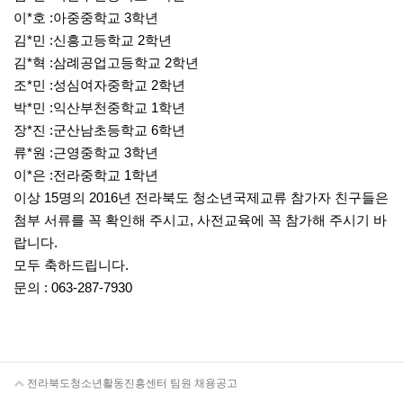
이*호 :아중중학교 3학년
김*민 :신흥고등학교 2학년
김*혁 :삼례공업고등학교 2학년
조*민 :성심여자중학교 2학년
박*민 :익산부천중학교 1학년
장*진 :군산남초등학교 6학년
류*원 :근영중학교 3학년
이*은 :전라중학교 1학년
이상 15명의 2016년 전라북도 청소년국제교류 참가자 친구들은
첨부 서류를 꼭 확인해 주시고, 사전교육에 꼭 참가해 주시기 바
랍니다.
모두 축하드립니다.
문의 : 063-287-7930
전라북도청소년활동진흥센터 팀원 채용공고