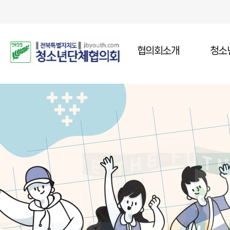
협의회소개
청소
인사말
청소년
설립목적
청소년
주요연혁
청소년
조직임원
오시는길