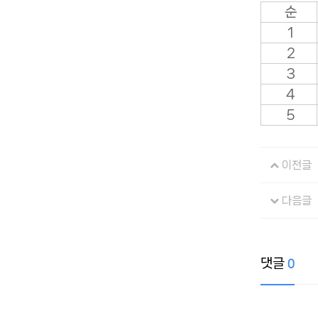
순
1
2
3
4
5
이전글
다음글
댓글
0