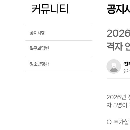
커뮤니티
공지
202
공지사항
격자 
질문과답변
청소년행사
전
2026년
자 5명이
○ 추가