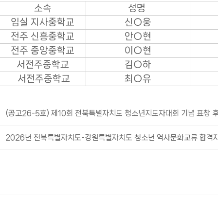
소속
성명
임실 지사중학교
신○웅
전주 신흥중학교
안○현
전주 중앙중학교
이○현
서전주중학교
김○하
서전주중학교
최○유
(공고26-5호) 제10회 전북특별자치도 청소년지도자대회 기념 표창 
2026년 전북특별자치도-강원특별자치도 청소년 역사문화교류 합격자