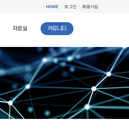
HOME
로그인
회원가입
자료실
커뮤니티
공지사항
청소년법률
질문과답변
청소년정책
청소년행사
문서자료실
청소년 DB
청소년 관련기사